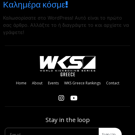
Καλημέρα κόσμε!
Καλωσορίσατε στο WordPress! Αυτό είναι το πρώτο
σας άρθρο. Αλλάξτε το ή διαγράψτε το και αρχίστε να
γράφετε!
Home
About
Events
WKS Greece Rankings
Contact
Stay in the loop
Sign Up